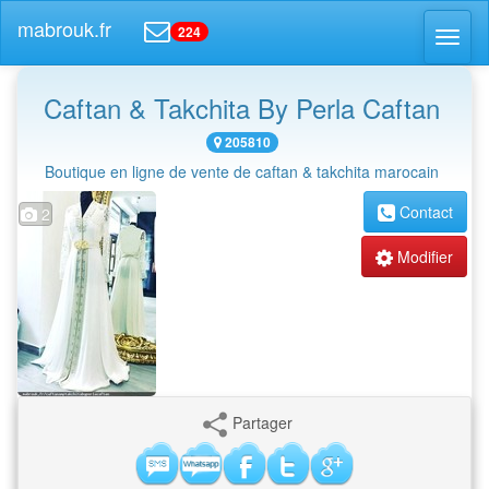
mabrouk.fr
224
Toggl
naviga
Caftan & Takchita By Perla Caftan
205810
Boutique en ligne de vente de caftan & takchita marocain
Contact
2
Modifier
Partager