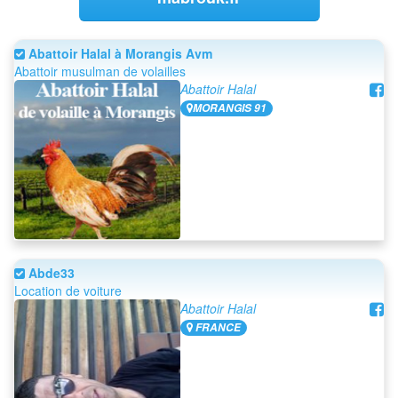
Abattoir Halal à Morangis Avm
Abattoir musulman de volailles
Abattoir Halal
MORANGIS 91
Abde33
Location de voiture
Abattoir Halal
FRANCE