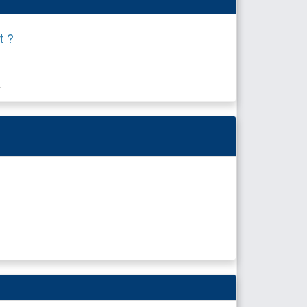
t ?
.