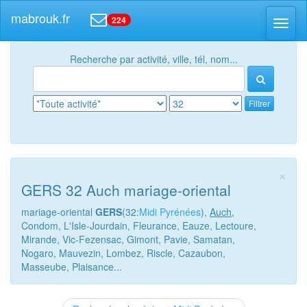
mabrouk.fr
224
Toggl
naviga
Recherche par activité, ville, tél, nom...
Filtrer
×
GERS 32 Auch mariage-oriental
mariage-oriental
GERS
(32:
Midi Pyrénées
),
Auch
,
Condom, L'Isle-Jourdain, Fleurance, Eauze, Lectoure,
Mirande, Vic-Fezensac, Gimont, Pavie, Samatan,
Nogaro, Mauvezin, Lombez, Riscle, Cazaubon,
Masseube, Plaisance...