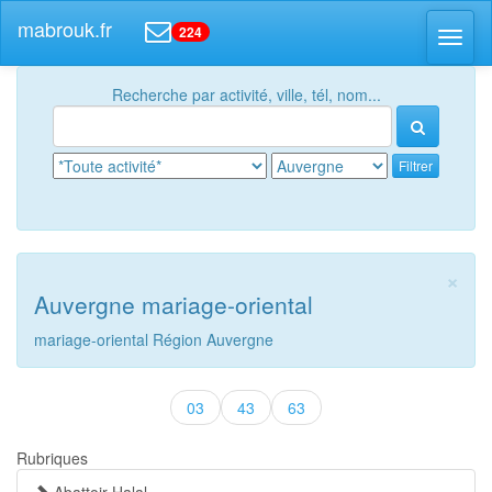
mabrouk.fr
224
Toggl
naviga
Recherche par activité, ville, tél, nom...
Filtrer
×
Auvergne mariage-oriental
mariage-oriental Région Auvergne
03
43
63
Rubriques