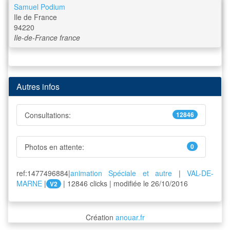
Samuel Podium
Ile de France
94220
Ile-de-France
france
Autres infos
Consultations:
12846
Photos en attente:
0
ref:1477496884|
animation Spéciale et autre
|
VAL-DE-
MARNE
|
| 12846 clicks | modifiée le 26/10/2016
V2
Création
anouar.fr