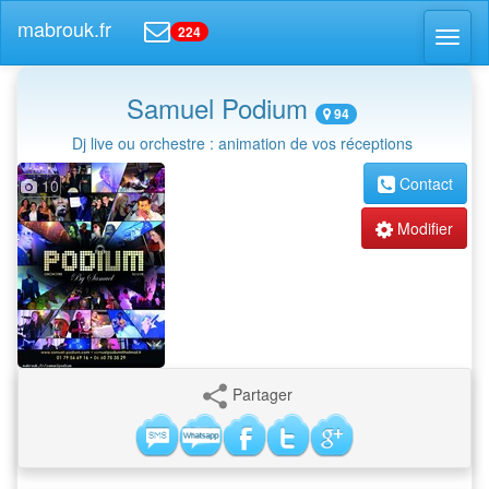
mabrouk.fr
224
Toggl
naviga
Samuel Podium
94
Dj live ou orchestre : animation de vos réceptions
Contact
10
Modifier
Partager