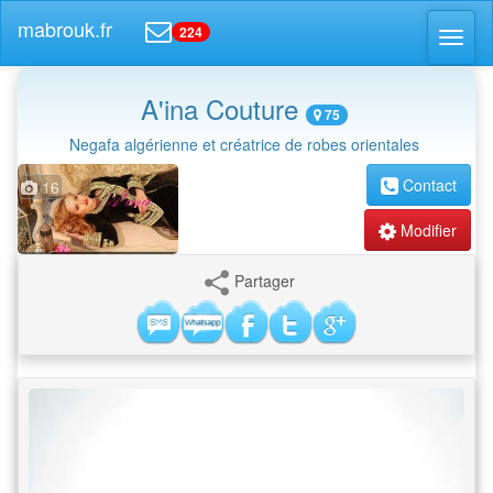
mabrouk.fr
224
Toggl
naviga
A'ina Couture
75
Negafa algérienne et créatrice de robes orientales
Contact
16
Modifier
Partager