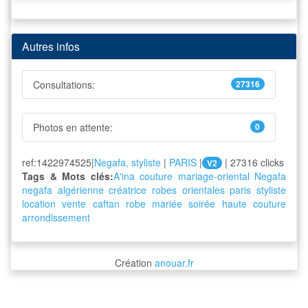
Autres infos
Consultations:
27316
Photos en attente:
0
ref:1422974525|
Negafa, styliste
|
PARIS
|
| 27316 clicks
V2
Tags & Mots clés:
A'ina couture
mariage-oriental
Negafa
negafa
algérienne
créatrice
robes
orientales
paris
styliste
location
vente
caftan
robe
mariée
soirée
haute
couture
arrondissement
Création
anouar.fr