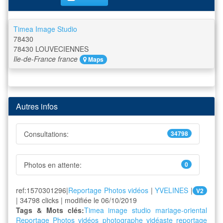
Timea Image Studio
78430
78430
LOUVECIENNES
Ile-de-France
france
Maps
Autres infos
Consultations:
34798
Photos en attente:
0
ref:1570301296|
Reportage Photos vidéos
|
YVELINES
|
V2
| 34798 clicks | modifiée le 06/10/2019
Tags & Mots clés:
Timea image studio
mariage-oriental
Reportage Photos vidéos
photographe
vidéaste
reportage