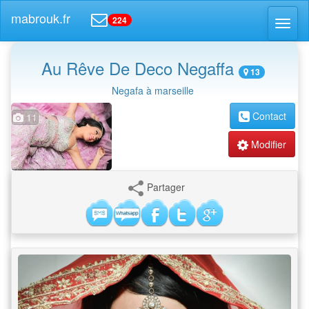
mabrouk.fr
224
Toggl
naviga
Au Rêve De Deco Negaffa
13
Negafa à marseille
Contact
11
Modifier
Partager