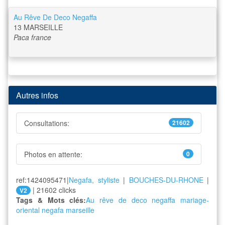
Au Rêve De Deco Negaffa
13
MARSEILLE
Paca
france
Autres infos
Consultations:
21602
Photos en attente:
0
ref:1424095471|
Negafa, styliste
|
BOUCHES-DU-RHONE
|
| 21602 clicks
V2
Tags & Mots clés:
Au rêve de deco negaffa
mariage-
oriental
negafa
marseille