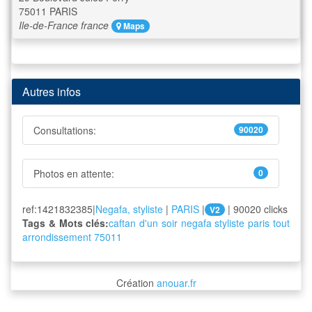
75011
PARIS
Ile-de-France
france
Maps
Autres infos
Consultations:
90020
Photos en attente:
0
ref:1421832385|
Negafa, styliste
|
PARIS
|
| 90020 clicks
V2
Tags & Mots clés:
caftan
d'un
soir
negafa
styliste
paris
tout
arrondissement
75011
Création
anouar.fr