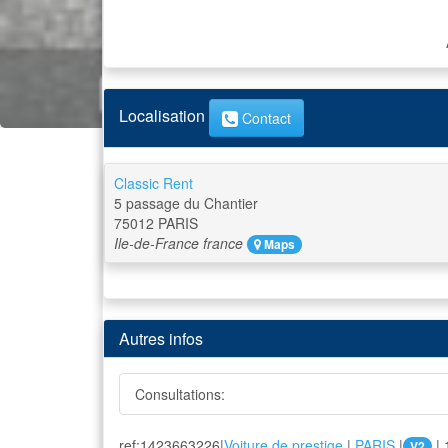
Localisation
Contact
Classic Rent
5 passage du Chantier
75012
PARIS
Ile-de-France
france
Maps
Autres infos
Consultations:
ref:1423663226|
Voiture de prestige
|
PARIS
|
| 
V2