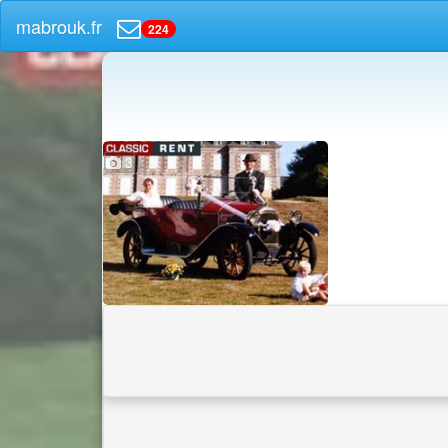
mabrouk.fr
224
3