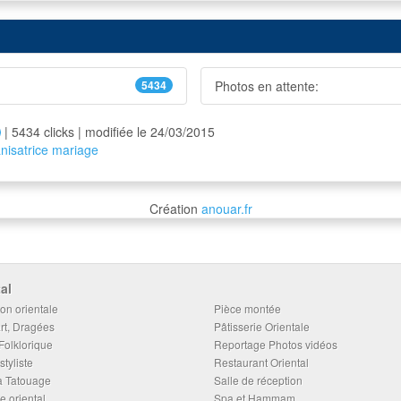
5434
Photos en attente:
| 5434 clicks | modifiée le 24/03/2015
nisatrice
mariage
Création
anouar.fr
al
on orientale
Pièce montée
rt, Dragées
Pâtisserie Orientale
Folklorique
Reportage Photos vidéos
styliste
Restaurant Oriental
 Tatouage
Salle de réception
e oriental
Spa et Hammam