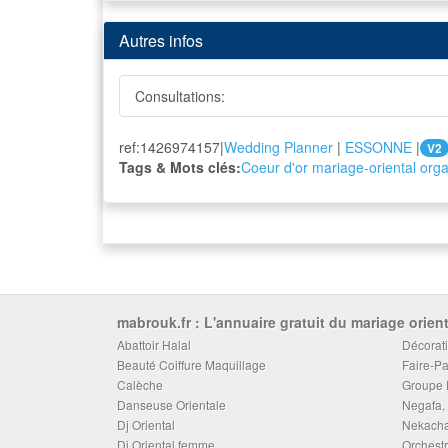
Autres infos
Consultations:
ref:1426974157|
Wedding Planner
|
ESSONNE
|
V2
Tags & Mots clés:
Coeur d'or
mariage-oriental
orga
mabrouk.fr : L'annuaire gratuit du mariage orient
Abattoir Halal
Décorati
Beauté Coiffure Maquillage
Faire-Pa
Calèche
Groupe 
Danseuse Orientale
Negafa, 
Dj Oriental
Nekacha
Dj Oriental femme
Orchestr