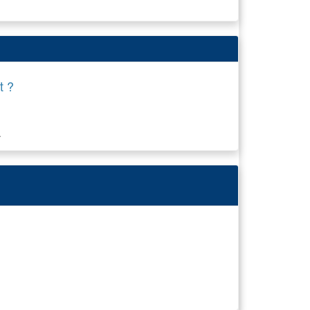
t ?
.