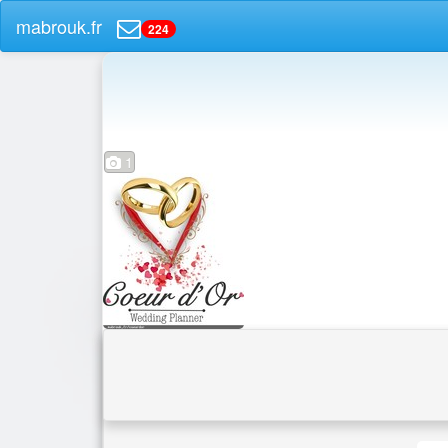
mabrouk.fr
224
1