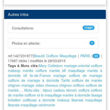
Autres infos
Consultations:
17687
Photos en attente:
1
ref:1427231877|
Beauté Coiffure Maquillage
|
PARIS
|
|
V2
17687 clicks | modifiée le 28/03/2015
Tags & Mots clés:
Mery Coifedom
mariage-oriental
coiffure
makeup
mariée
coiffure mariée idf
maquillage mariée
à
domicile
idf
ile-de-France
mariage
coiffure de mariage
coiffure de mariage à domicile
Tarifs coiffure de mariée
chignon mariage video
cheveux
chignon
coiffure
coiffure de
mariée ... Mots-clés : bijoux
cadeau témoin
coiffure
coiffure
de mariée
coiffure et le maquillage mariée à domicile
lissage
brésilien
coiffeuse a domicile
makeup libanais
maquillage
libanais
maquillage cérémonie