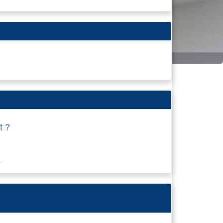
t ?
.