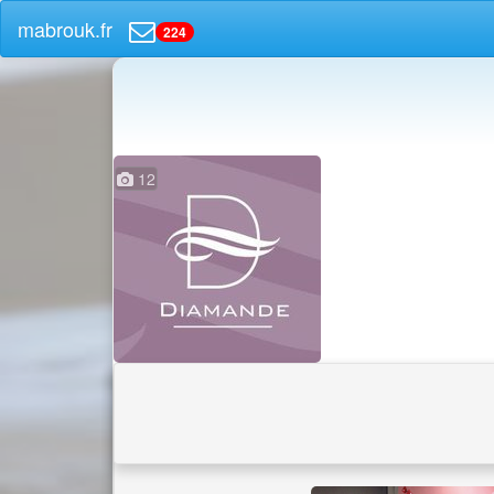
mabrouk.fr
224
12