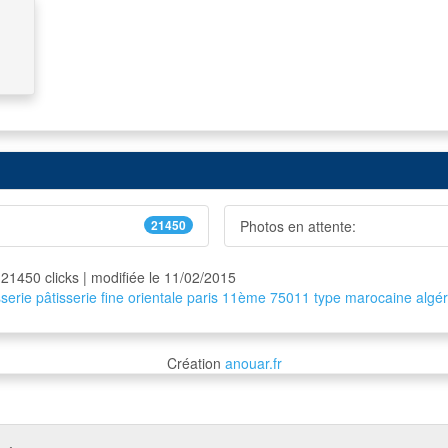
21450
Photos en attente:
 21450 clicks | modifiée le 11/02/2015
sserie
pâtisserie
fine
orientale
paris
11ème
75011
type
marocaine
algé
Création
anouar.fr