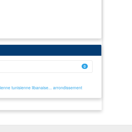
0
rienne
tunisienne
libanaise...
arrondissement