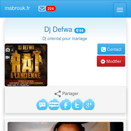
mabrouk.fr
224
Toggl
naviga
Dj Defwa
94
Dj oriental pour mariage
Contact
4
3
Modifier
Partager