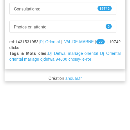
Consultations:
19742
Photos en attente:
0
ref:1431531953|
Dj Oriental
|
VAL-DE-MARNE
|
| 19742
V2
clicks
Tags & Mots clés:
Dj Defwa
mariage-oriental
Dj Oriental
oriental
mariage
djdefwa
94600
choisy-le-roi
Création
anouar.fr