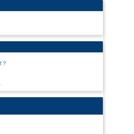
t ?
.