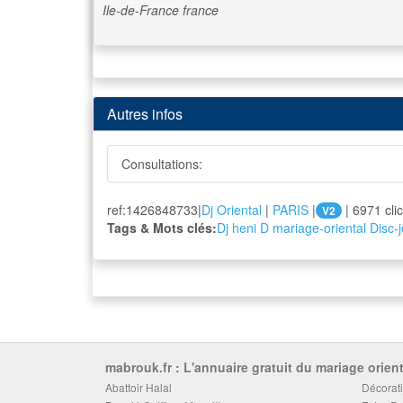
Ile-de-France
france
Autres infos
Consultations:
ref:1426848733|
Dj Oriental
|
PARIS
|
| 6971 cli
V2
Tags & Mots clés:
Dj heni D
mariage-oriental
Disc-
mabrouk.fr : L'annuaire gratuit du mariage orient
Abattoir Halal
Décorati