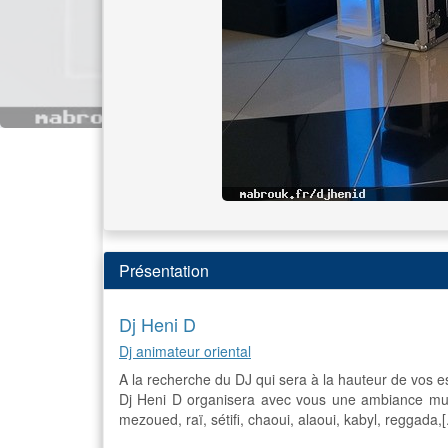
Présentation
Dj Heni D
Dj animateur oriental
A la recherche du DJ qui sera à la hauteur de vos 
Dj Heni D organisera avec vous une ambiance musica
mezoued, raï, sétifi, chaoui, alaoui, kabyl, reggada,[.