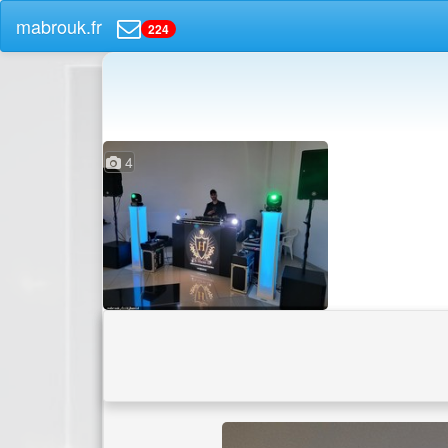
mabrouk.fr
224
4