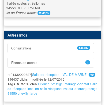
1 allée costes et Bellontes
94550
CHEVILLY-LARUE
Ile-de-France
france
Maps
Autres infos
Consultations:
146437
Photos en attente:
1
ref:1432229627|
Salle de réception
|
VAL-DE-MARNE
|
|
V2
146437 clicks | modifiée le 12/07/2015
Tags & Mots clés:
Driouch prestige
mariage-oriental
Salle
de réception
location
salle
réception
traiteur
driouchprestige
94550
chevilly-larue