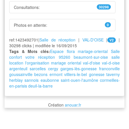
Consultations:
30298
Photos en attente:
0
ref:1423492701|
Salle de réception
|
VAL-D'OISE
|
|
V2
30298 clicks | modifiée le 16/09/2015
Tags & Mots clés:
Espace flora
mariage-oriental
Salle
confort
votre
réception
95260
beaumont-sur-oise
salle
location
l'organisation
mariage
oriental
val-d'oise
val-d-oise
argenteuil
sarcelles
cergy
garges-lès-gonesse
franconville
goussainville
bezons
ermont
villiers-le-bel
gonesse
taverny
herblay
sannois
eaubonne
saint-ouen-l'aumône
cormeilles-
en-parisis
deuil-la-barre
Création
anouar.fr