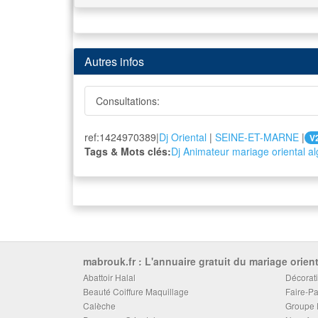
Autres infos
Consultations:
ref:1424970389|
Dj Oriental
|
SEINE-ET-MARNE
|
V
Tags & Mots clés:
Dj Animateur mariage oriental a
mabrouk.fr : L'annuaire gratuit du mariage orient
Abattoir Halal
Décorati
Beauté Coiffure Maquillage
Faire-Pa
Calèche
Groupe 