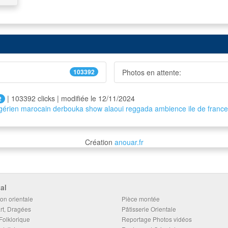
103392
Photos en attente:
| 103392 clicks | modifiée le 12/11/2024
2
lgérien marocain derbouka show alaoui reggada ambience ile de france
Création
anouar.fr
al
on orientale
Pièce montée
rt, Dragées
Pâtisserie Orientale
Folklorique
Reportage Photos vidéos