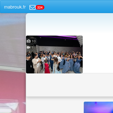
mabrouk.fr
224
10
1