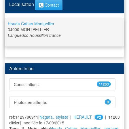
Localisation
Contact
Houda Caftan Montpellier
34000
MONTPELLIER
Languedoc Roussillon
france
Autres infos
Consultations:
11263
Photos en attente:
0
ref:1429786911|
Negafa, styliste
|
HERAULT
|
| 11263
V2
clicks | modifiée le 17/09/2015
Tags & Mots clés:
Houda Caftan Montpellier
mariage-