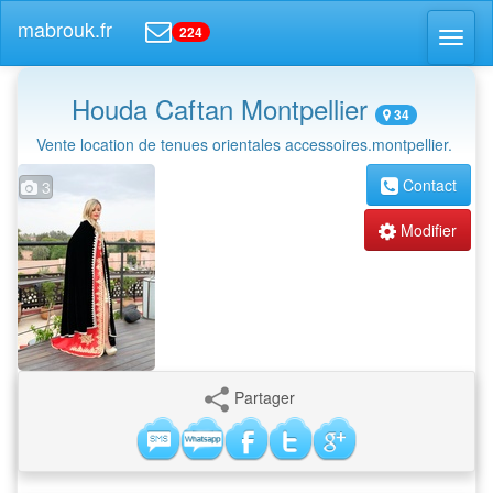
mabrouk.fr
224
Toggl
naviga
Houda Caftan Montpellier
34
Vente location de tenues orientales accessoires.montpellier.
Contact
3
Modifier
Partager