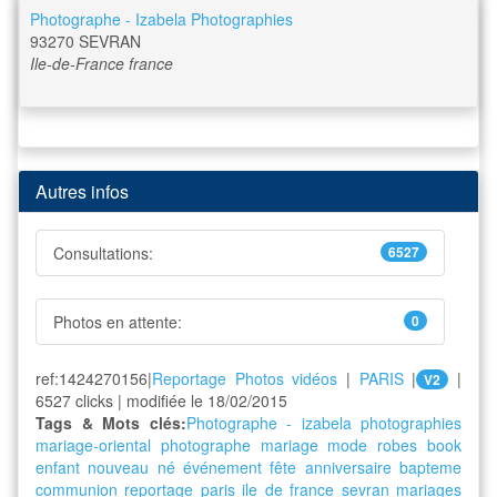
Photographe - Izabela Photographies
93270
SEVRAN
Ile-de-France
france
Autres infos
Consultations:
6527
Photos en attente:
0
ref:1424270156|
Reportage Photos vidéos
|
PARIS
|
|
V2
6527 clicks | modifiée le 18/02/2015
Tags & Mots clés:
Photographe - izabela photographies
mariage-oriental
photographe
mariage
mode
robes
book
enfant
nouveau né
événement
fête
anniversaire
bapteme
communion
reportage paris
ile de france
sevran mariages