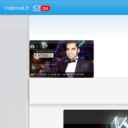
mabrouk.fr
224
1