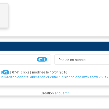
6741
Photos en attente:
S
|
| 6741 clicks | modifiée le 15/04/2016
V2
ur
mariage-oriental
animation
oriental
tunisienne
one
mzn
show
75017
Création
anouar.fr