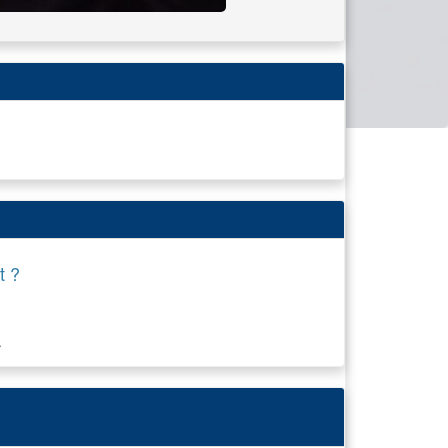
t ?
.