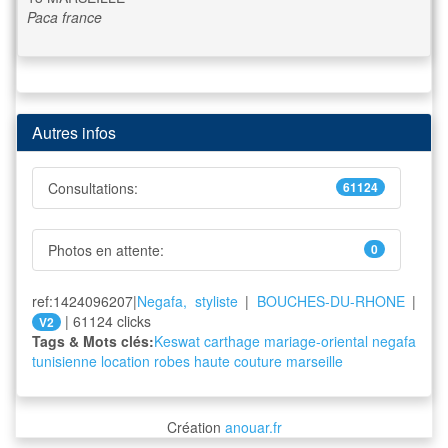
Paca
france
Autres infos
Consultations:
61124
Photos en attente:
0
ref:1424096207|
Negafa, styliste
|
BOUCHES-DU-RHONE
|
| 61124 clicks
V2
Tags & Mots clés:
Keswat carthage
mariage-oriental
negafa
tunisienne
location
robes
haute
couture
marseille
Création
anouar.fr