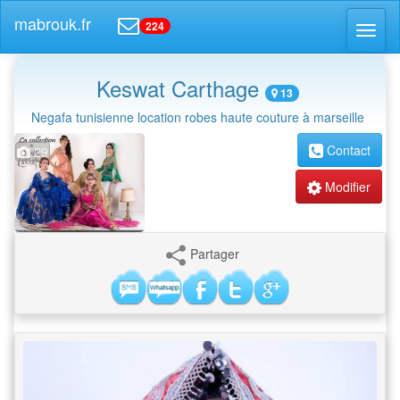
mabrouk.fr
224
Toggl
naviga
Keswat Carthage
13
Negafa tunisienne location robes haute couture à marseille
Contact
29
Modifier
Partager