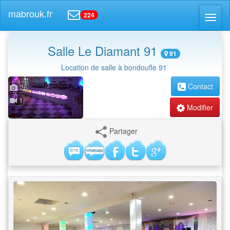
mabrouk.fr
224
Toggl
naviga
Salle Le Diamant 91
91
Location de salle à bondoufle 91
Contact
26
1
Modifier
Partager