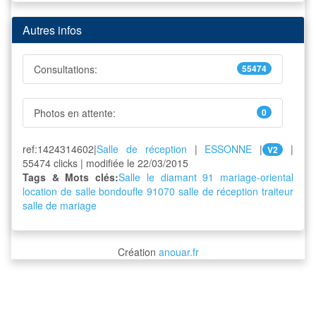
Autres infos
Consultations:
55474
Photos en attente:
0
ref:1424314602|
Salle de réception
|
ESSONNE
|
|
V2
55474 clicks | modifiée le 22/03/2015
Tags & Mots clés:
Salle le diamant 91
mariage-oriental
location de salle
bondoufle
91070
salle de réception
traiteur
salle de mariage
Création
anouar.fr