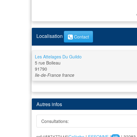
Localisation
Contact
Les Attelages Du Guildo
5 rue Boileau
91790
Ile-de-France
france
Autres infos
Consultations:
ref:1587477116|
Calèche
|
ESSONNE
|
| 32283 
V2