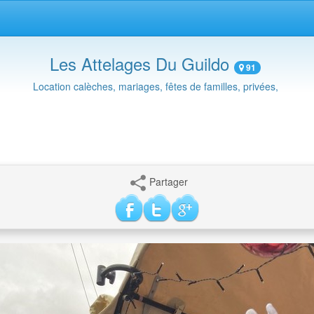
Les Attelages Du Guildo
91
Location calèches, mariages, fêtes de familles, privées,
Partager