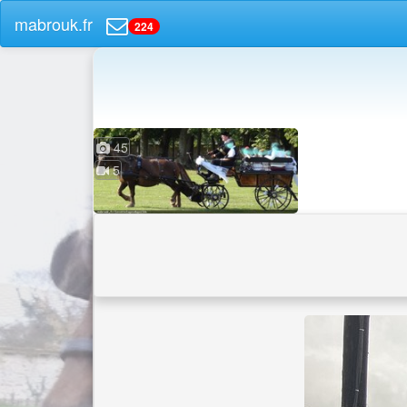
mabrouk.fr
224
45
5