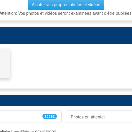
Ajouter vos propres photos et vidéos
Attention: Vos photos et vidéos seront examinées avant d'être publiées
32283
Photos en attente:
clicks | modifiée le 06/10/2022