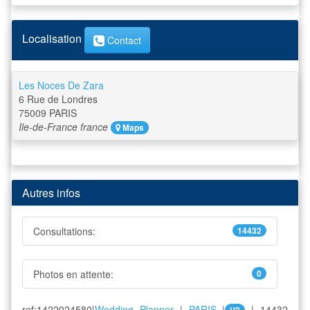
Localisation
Contact
Les Noces De Zara
6 Rue de Londres
75009
PARIS
Ile-de-France
france
Maps
Autres infos
Consultations:
14432
Photos en attente:
0
ref:1422024580|
Wedding Planner
|
PARIS
|
| 14432
V2