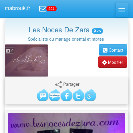
mabrouk.fr
224
Toggl
naviga
Les Noces De Zara
75
Spécialiste du mariage oriental et mixtes
Contact
9
Modifier
Partager