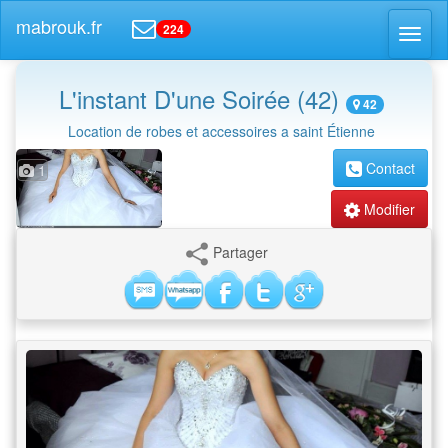
mabrouk.fr
224
Toggl
naviga
L'instant D'une Soirée (42)
42
Location de robes et accessoires a saint Étienne
Contact
1
Modifier
Partager