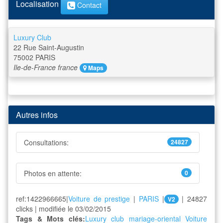
Localisation
Contact
Luxury Club
22 Rue Saint-Augustin
75002
PARIS
Ile-de-France
france
Maps
Autres infos
Consultations:
24827
Photos en attente:
0
ref:1422966665|
Voiture de prestige
|
PARIS
|
| 24827
V2
clicks | modifiée le 03/02/2015
Tags & Mots clés:
Luxury club
mariage-oriental
Voiture