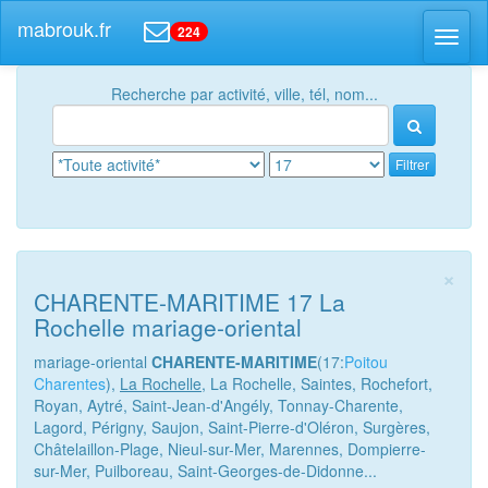
mabrouk.fr
224
Toggl
naviga
Recherche par activité, ville, tél, nom...
Filtrer
×
CHARENTE-MARITIME 17 La
Rochelle mariage-oriental
mariage-oriental
CHARENTE-MARITIME
(17:
Poitou
Charentes
),
La Rochelle
, La Rochelle, Saintes, Rochefort,
Royan, Aytré, Saint-Jean-d'Angély, Tonnay-Charente,
Lagord, Périgny, Saujon, Saint-Pierre-d'Oléron, Surgères,
Châtelaillon-Plage, Nieul-sur-Mer, Marennes, Dompierre-
sur-Mer, Puilboreau, Saint-Georges-de-Didonne...