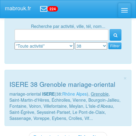
mabrouk.fr
224
Toggl
naviga
Recherche par activité, ville, tél, nom...
Filtrer
×
ISERE 38 Grenoble mariage-oriental
mariage-oriental
ISERE
(38:
Rhône Alpes
),
Grenoble
,
Saint-Martin-d'Hères, Échirolles, Vienne, Bourgoin-Jallieu,
Fontaine, Voiron, Villefontaine, Meylan, L'Isle-d'Abeau,
Saint-Égrève, Seyssinet-Pariset, Le Pont-de-Claix,
Sassenage, Voreppe, Eybens, Crolles, Vif...