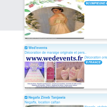
COMPIEGNE 
Wed'events
Décoration de maraige originale et pers..
Décoration ori
FRANCE
Negafa Zineb Tanjawia
Negaffa, location caftan
Negafa, stylist