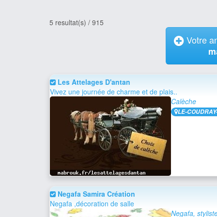
5 resultat(s) / 915
Votre an
m
Les Attelages D'antan
Vivez une journée de charme et de plais..
Calèche
LE-COUDRAY-S
Negafa Samira Création
Negafa ,décoration de salle
Negafa, stylist