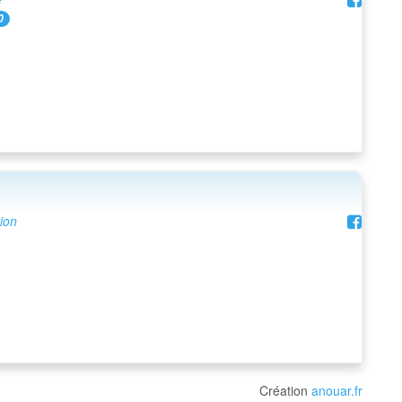
0
ion
Création
anouar.fr