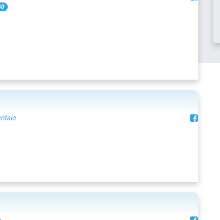
60
entale
e