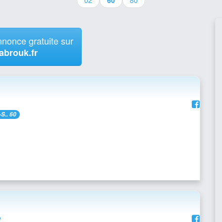
02
60
80
nonce gratuite sur
abrouk.fr
.. 60
e