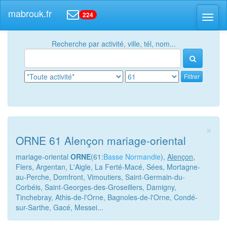
mabrouk.fr
224
Toggl
naviga
Recherche par activité, ville, tél, nom...
Filtrer
×
ORNE 61 Alençon mariage-oriental
mariage-oriental
ORNE
(61:
Basse Normandie
),
Alençon
,
Flers, Argentan, L'Aigle, La Ferté-Macé, Sées, Mortagne-
au-Perche, Domfront, Vimoutiers, Saint-Germain-du-
Corbéis, Saint-Georges-des-Groseillers, Damigny,
Tinchebray, Athis-de-l'Orne, Bagnoles-de-l'Orne, Condé-
sur-Sarthe, Gacé, Messei...