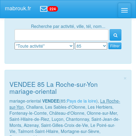
mabrouk.fr
224
Toggl
naviga
Recherche par activité, ville, tél, nom...
Filtrer
×
VENDEE 85 La Roche-sur-Yon
mariage-oriental
mariage-oriental
VENDEE
(85:
Pays de la loire
),
La Roche-
sur-Yon
, Challans, Les Sables-d'Olonne, Les Herbiers,
Fontenay-le-Comte, Château-d'Olonne, Olonne-sur-Mer,
Saint-Hilaire-de-Riez, Luçon, Chantonnay, Saint-Jean-de-
Monts, Aizenay, Saint-Gilles-Croix-de-Vie, Le Poiré-sur-
Vie, Talmont-Saint-Hilaire, Mortagne-sur-Sèvre,