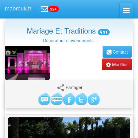
mabrouk.fr
224
Toggl
naviga
Mariage Et Traditions
91
Décorateur d'évènements
Contact
35
Modifier
Partager