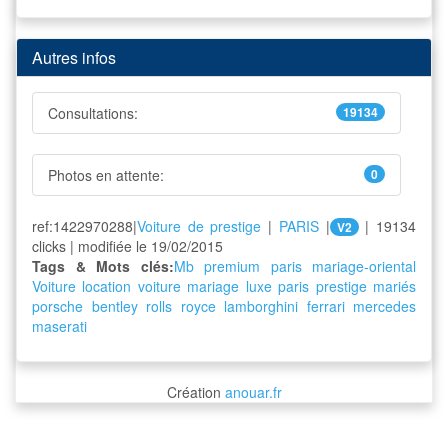
Autres infos
Consultations:
19134
Photos en attente:
0
ref:1422970288|
Voiture de prestige
|
PARIS
|
| 19134
V2
clicks | modifiée le 19/02/2015
Tags & Mots clés:
Mb premium paris
mariage-oriental
Voiture
location
voiture
mariage
luxe
paris
prestige
mariés
porsche
bentley
rolls
royce
lamborghini
ferrari
mercedes
maserati
Création
anouar.fr