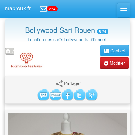
mabrouk.fr
224
Toggl
naviga
Bollywood Sari Rouen
76
Location des sari's bollywood traditionnel
Contact
7
Modifier
Partager