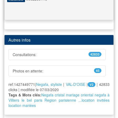
Autres infos
Consultations:
42833
Photos en attente:
45
ref:1427449771|
Negafa, styliste
|
VAL-D'OISE
|
| 42833
V2
clicks | modifiée le 07/03/2020
Tags & Mots clés:
Negafa cristal
mariage oriental
negafa à
Villiers le bel
paris
Region parisienne ...location invitées
location mariées