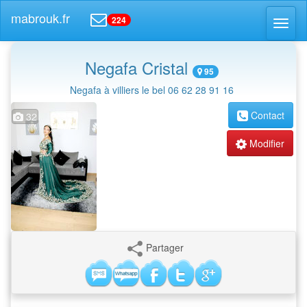
mabrouk.fr
224
Toggl
naviga
Negafa Cristal
95
Negafa à villiers le bel 06 62 28 91 16
Contact
32
Modifier
Partager