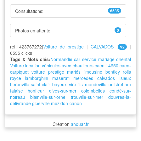
Consultations:
6535
Photos en attente:
0
ref:1423767272|
Voiture de prestige
|
CALVADOS
|
|
V2
6535 clicks
Tags & Mots clés:
Normandie car service
mariage-oriental
Voiture
location
véhicules
avec
chauffeurs
caen
14650
caen-
carpiquet
voiture
prestige
mariés
limousine
bentley
rolls
royce
lamborghini
maserati
mercedes
calvados
lisieux
hérouville-saint-clair
bayeux
vire
ifs
mondeville
ouistreham
falaise
honfleur
dives-sur-mer
colombelles
condé-sur-
noireau
blainville-sur-orne
trouville-sur-mer
douvres-la-
délivrande
giberville
mézidon-canon
Création
anouar.fr