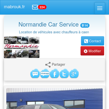
mabrouk.fr
224
Toggl
naviga
Normandie Car Service
14
Location de véhicules avec chauffeurs à caen
Contact
1
Modifier
Partager