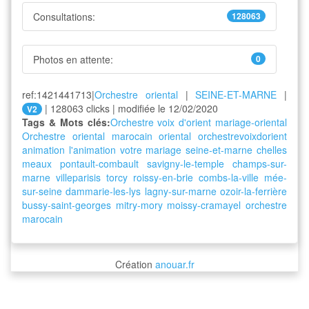
Consultations:
128063
Photos en attente:
0
ref:1421441713|
Orchestre oriental
|
SEINE-ET-MARNE
|
| 128063 clicks | modifiée le 12/02/2020
V2
Tags & Mots clés:
Orchestre voix d'orient
mariage-oriental
Orchestre oriental
marocain
oriental
orchestrevoixdorient
animation
l'animation
votre
mariage
seine-et-marne
chelles
meaux
pontault-combault
savigny-le-temple
champs-sur-
marne
villeparisis
torcy
roissy-en-brie
combs-la-ville
mée-
sur-seine
dammarie-les-lys
lagny-sur-marne
ozoir-la-ferrière
bussy-saint-georges
mitry-mory
moissy-cramayel
orchestre
marocain
Création
anouar.fr