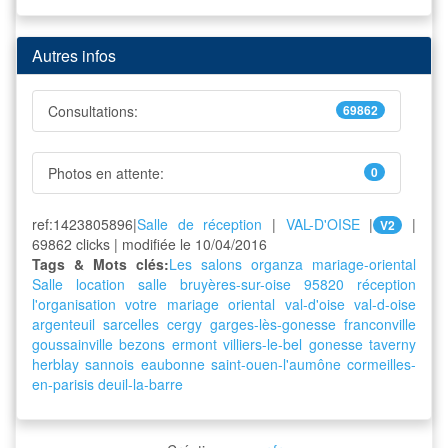
Autres infos
Consultations:
69862
Photos en attente:
0
ref:1423805896|
Salle de réception
|
VAL-D'OISE
|
|
V2
69862 clicks | modifiée le 10/04/2016
Tags & Mots clés:
Les salons organza
mariage-oriental
Salle
location
salle
bruyères-sur-oise
95820
réception
l'organisation
votre
mariage
oriental
val-d'oise
val-d-oise
argenteuil
sarcelles
cergy
garges-lès-gonesse
franconville
goussainville
bezons
ermont
villiers-le-bel
gonesse
taverny
herblay
sannois
eaubonne
saint-ouen-l'aumône
cormeilles-
en-parisis
deuil-la-barre