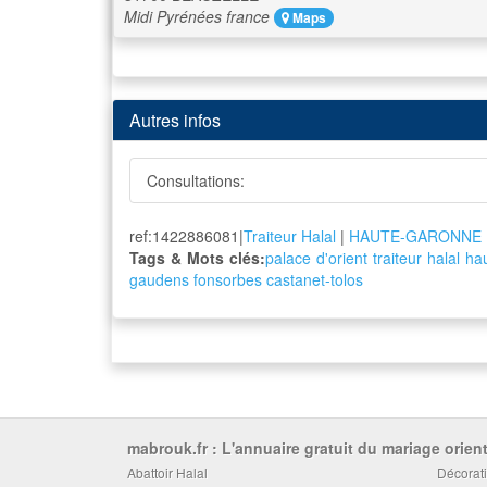
Midi Pyrénées
france
Maps
Autres infos
Consultations:
ref:1422886081|
Traiteur Halal
|
HAUTE-GARONNE
Tags & Mots clés:
palace
d'orient
traiteur
halal
ha
gaudens
fonsorbes
castanet-tolos
mabrouk.fr : L'annuaire gratuit du mariage orient
Abattoir Halal
Décorati