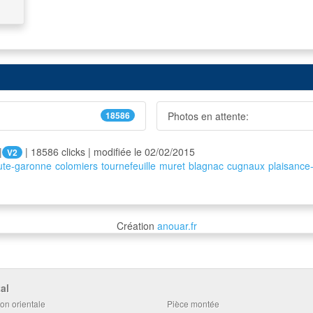
18586
Photos en attente:
|
| 18586 clicks | modifiée le 02/02/2015
V2
ute-garonne
colomiers
tournefeuille
muret
blagnac
cugnaux
plaisance
Création
anouar.fr
al
on orientale
Pièce montée