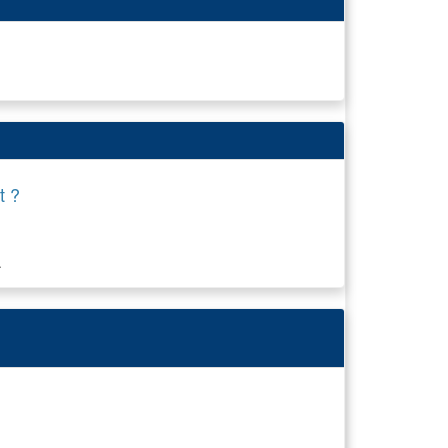
t ?
.