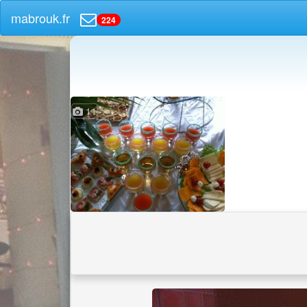
mabrouk.fr
224
11