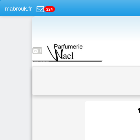
mabrouk.fr
224
1