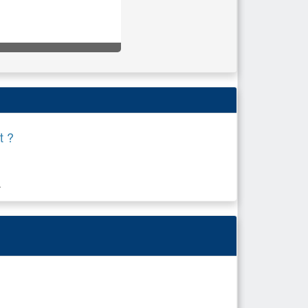
t ?
.