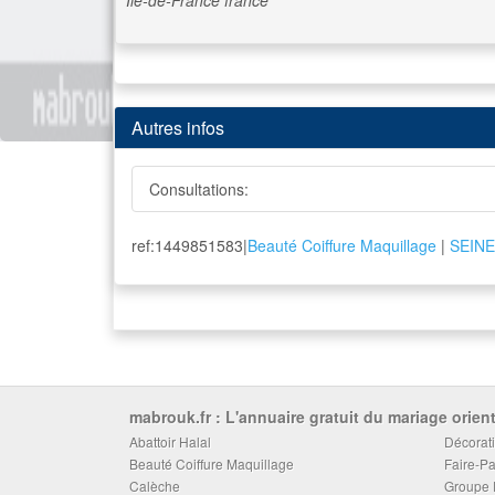
Ile-de-France
france
Autres infos
Consultations:
ref:1449851583|
Beauté Coiffure Maquillage
|
SEINE
mabrouk.fr : L'annuaire gratuit du mariage orient
Abattoir Halal
Décorati
Beauté Coiffure Maquillage
Faire-Pa
Calèche
Groupe 