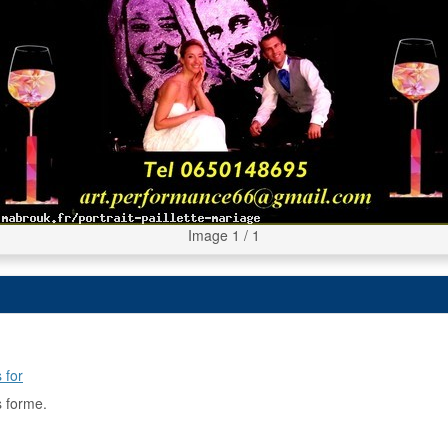
Image 1 / 1
 for
s forme.