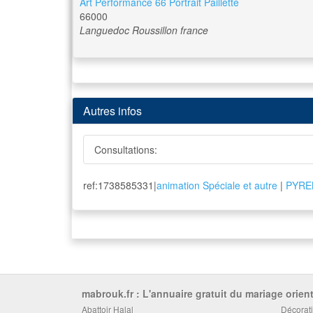
Art Performance 66 Portrait Paillette
66000
Languedoc Roussillon
france
Autres infos
Consultations:
ref:1738585331|
animation Spéciale et autre
|
PYRE
mabrouk.fr : L'annuaire gratuit du mariage orient
Abattoir Halal
Décorati