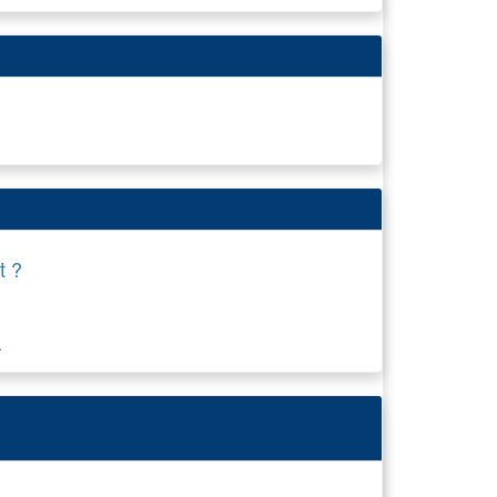
t ?
.