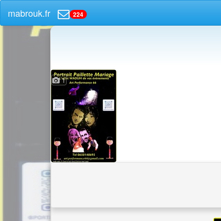
mabrouk.fr
224
1