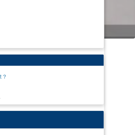
t ?
.