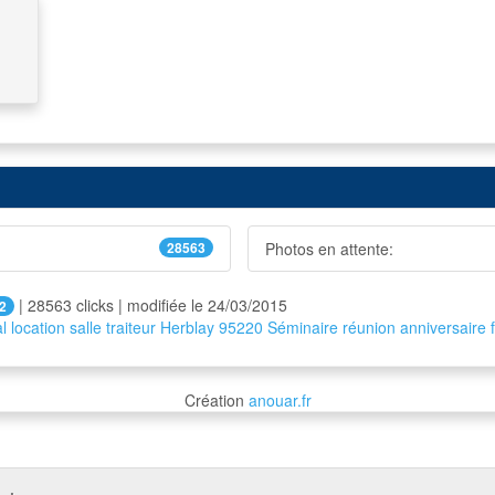
28563
Photos en attente:
| 28563 clicks | modifiée le 24/03/2015
2
l
location
salle
traiteur
Herblay
95220 Séminaire
réunion
anniversaire
Création
anouar.fr