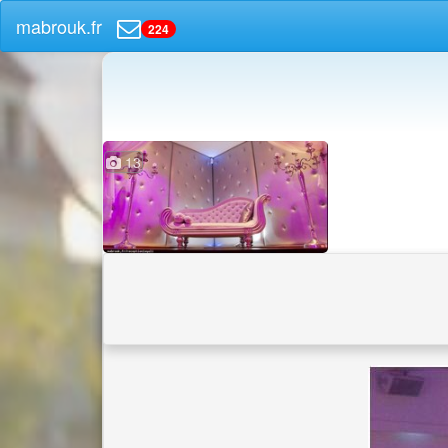
mabrouk.fr
224
13