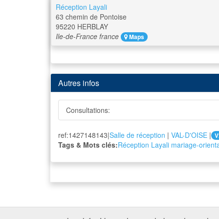
Réception Layali
63 chemin de Pontoise
95220
HERBLAY
Ile-de-France
france
Maps
Autres infos
Consultations:
ref:1427148143|
Salle de réception
|
VAL-D'OISE
|
V
Tags & Mots clés:
Réception Layali
mariage-orienta