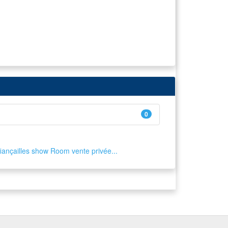
0
fiançailles
show Room
vente privée...