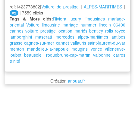
ref:1423773802|
Voiture de prestige
|
ALPES-MARITIMES
|
| 7559 clicks
V2
Tags & Mots clés:
Riviera luxury limousines
mariage-
oriental
Voiture
limousine
mariage
hummer
lincoln
06400
cannes
voiture
prestige
location
mariés
bentley
rolls
royce
lamborghini
maserati
mercedes
alpes-maritimes
antibes
grasse
cagnes-sur-mer
cannet
vallauris
saint-laurent-du-var
menton
mandelieu-la-napoule
mougins
vence
villeneuve-
loubet
beausoleil
roquebrune-cap-martin
valbonne
carros
trinité
Création
anouar.fr