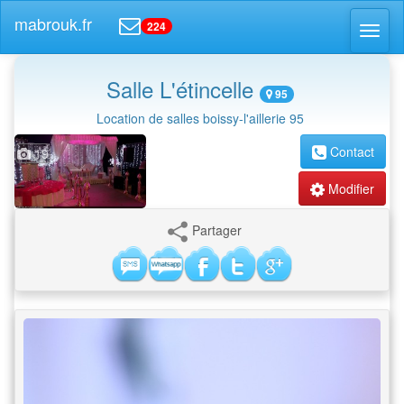
mabrouk.fr
224
Toggl
naviga
Salle L'étincelle
95
Location de salles boissy-l'aillerie 95
Contact
19
Modifier
Partager