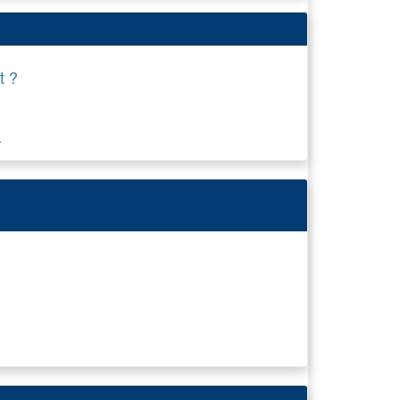
t ?
.