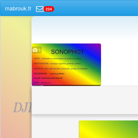
mabrouk.fr
224
1