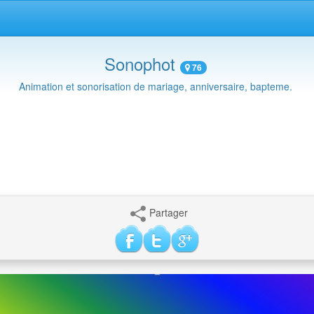
Sonophot
76
Animation et sonorisation de mariage, anniversaire, bapteme.
Partager