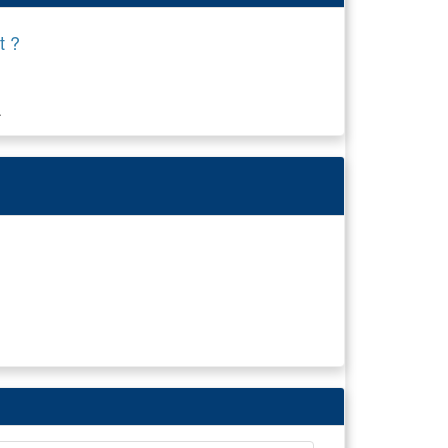
t ?
.