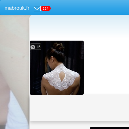
mabrouk.fr
224
15