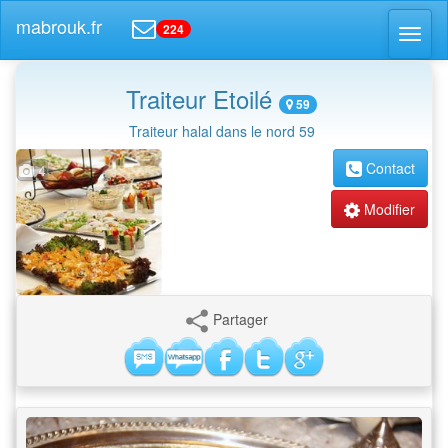
mabrouk.fr
224
Toggl
naviga
Traiteur Etoilé
59
Traiteur halal dans le nord 59
Contact
4
Modifier
Partager