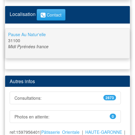
Localisation
Contact
Pause Au Natur'elle
31100
Midi Pyrénées
france
Autres infos
Consultations:
2873
Photos en attente:
0
ref:1597956401|
Pâtisserie Orientale
|
HAUTE-GARONNE
|